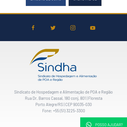
Sindicato de Hospedagem e Alimentação de POA e Região
Rua Dr. Barros Cassal, 180 conj. 801 | Floresta
Porto Alegre/RS | CEP 90035-030
Fone: +55 (51) 3225-3300
POSSO AJUDAR?