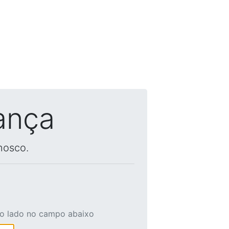
ança
nosco.
ao lado no campo abaixo