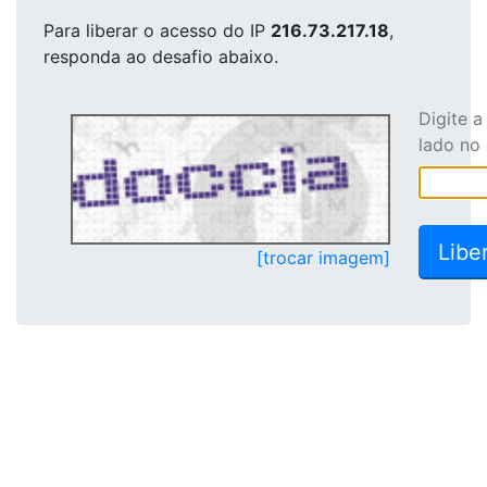
Para liberar o acesso
do IP
216.73.217.18
,
responda ao desafio abaixo.
Digite 
lado no
[trocar imagem]