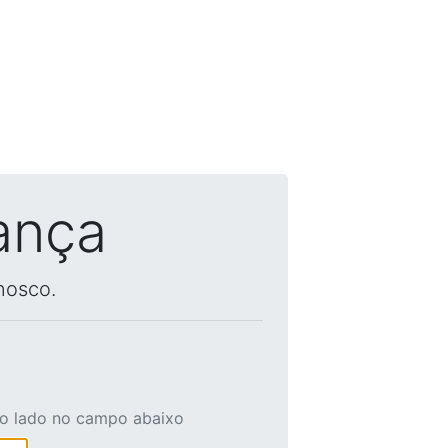
ança
nosco.
ao lado no campo abaixo