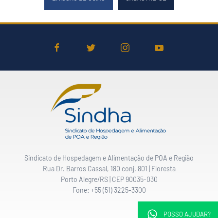
Sindicato de Hospedagem e Alimentação de POA e Região
Rua Dr. Barros Cassal, 180 conj. 801 | Floresta
Porto Alegre/RS | CEP 90035-030
Fone: +55 (51) 3225-3300
POSSO AJUDAR?