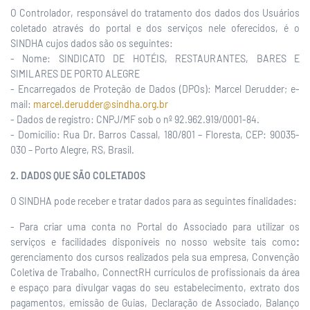
O Controlador, responsável do tratamento dos dados dos Usuários
coletado através do portal e dos serviços nele oferecidos, é o
SINDHA cujos dados são os seguintes:
- Nome: SINDICATO DE HOTÉIS, RESTAURANTES, BARES E
SIMILARES DE PORTO ALEGRE
- Encarregados de Proteção de Dados (DPOs): Marcel Derudder; e-
mail:
marcel.derudder@sindha.org.br
- Dados de registro: CNPJ/MF sob o nº 92.962.919/0001-84.
- Domicílio: Rua Dr. Barros Cassal, 180/801 – Floresta, CEP: 90035-
030 – Porto Alegre, RS, Brasil.
2. DADOS QUE SÃO COLETADOS
O SINDHA pode receber e tratar dados para as seguintes finalidades:
- Para criar uma conta no Portal do Associado para utilizar os
serviços e facilidades disponíveis no nosso website tais como
:
gerenciamento dos cursos realizados pela sua empresa, Convenção
Coletiva de Trabalho, ConnectRH currículos de profissionais da área
e espaço para divulgar vagas do seu estabelecimento, extrato dos
pagamentos, emissão de Guias, Declaração de Associado, Balanço