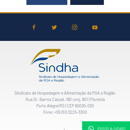
Sindicato de Hospedagem e Alimentação de POA e Região
Rua Dr. Barros Cassal, 180 conj. 801 | Floresta
Porto Alegre/RS | CEP 90035-030
Fone: +55 (51) 3225-3300
POSSO AJUDAR?