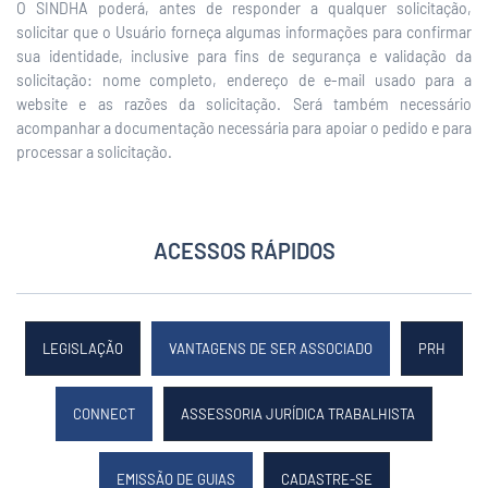
O SINDHA poderá, antes de responder a qualquer solicitação,
solicitar que o Usuário forneça algumas informações para confirmar
sua identidade, inclusive para fins de segurança e validação da
solicitação: nome completo, endereço de e-mail usado para a
website e as razões da solicitação. Será também necessário
acompanhar a documentação necessária para apoiar o pedido e para
processar a solicitação.
ACESSOS RÁPIDOS
LEGISLAÇÃO
VANTAGENS DE SER ASSOCIADO
PRH
CONNECT
ASSESSORIA JURÍDICA TRABALHISTA
EMISSÃO DE GUIAS
CADASTRE-SE