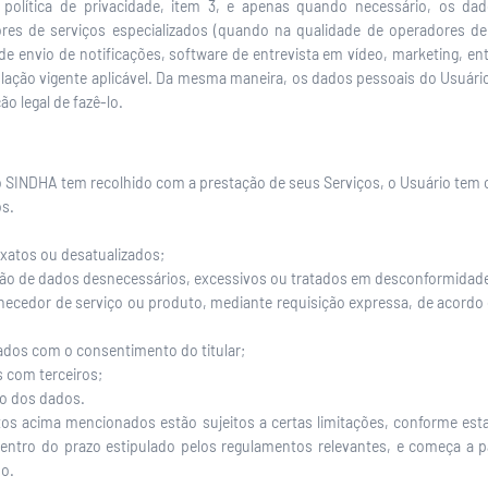
e política de privacidade, item 3, e apenas quando necessário, os d
res de serviços especializados (quando na qualidade de operadores de
de envio de notificações, software de entrevista em vídeo, marketing, en
islação vigente aplicável. Da mesma maneira, os dados pessoais do Usu
o legal de fazê-lo.
 SINDHA tem recolhido com a prestação de seus Serviços, o Usuário tem o
os.
exatos ou desatualizados;
ção de dados desnecessários, excessivos ou tratados em desconformidade
ornecedor de serviço ou produto, mediante requisição expressa, de acord
ados com o consentimento do titular;
 com terceiros;
o dos dados.
os acima mencionados estão sujeitos a certas limitações, conforme estab
 dentro do prazo estipulado pelos regulamentos relevantes, e começa 
do.