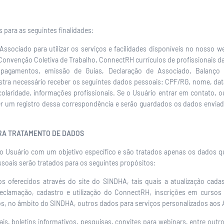
 para as seguintes finalidades:
Associado para utilizar os serviços e facilidades disponíveis no nosso w
Convenção Coletiva de Trabalho, ConnectRH currículos de profissionais da
 pagamentos, emissão de Guias, Declaração de Associado, Balanço 
ostra necessário receber os seguintes dados pessoais: CPF/RG, nome, da
escolaridade, informações profissionais. Se o Usuário entrar em contat
 um registro dessa correspondência e serão guardados os dados enviad
PARA TRATAMENTO DE DADOS
o Usuário com um objetivo específico e são tratados apenas os dados qu
ssoais serão tratados para os seguintes propósitos:
s oferecidos através do site do SINDHA, tais quais a atualização cadast
reclamação, cadastro e utilização do ConnectRH, inscrições em cursos
dos, no âmbito do SINDHA, outros dados para serviços personalizados ao
s, boletins informativos, pesquisas, convites para webinars, entre outr