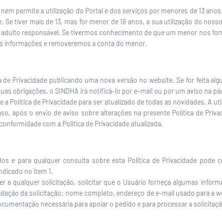
em permite a utilização do Portal e dos serviços por menores de 13 anos. P
e. Se tiver mais de 13, mas for menor de 18 anos, a sua utilização do noss
o adulto responsável. Se tivermos conhecimento de que um menor nos fo
ais informações e removeremos a conta do menor.
ca de Privacidade publicando uma nova versão no website. Se for feita al
uas obrigações, o SINDHA irá notificá-lo por e-mail ou por um aviso na pá
 a Política de Privacidade para ser atualizado de todas as novidades. A u
so, após o envio de aviso sobre alterações na presente Política de Priva
onformidade com a Política de Privacidade atualizada.
cados e para qualquer consulta sobre esta Política de Privacidade pod
ndicado no item 1.
 a qualquer solicitação, solicitar que o Usuário forneça algumas inform
lidação da solicitação: nome completo, endereço de e-mail usado para a we
mentação necessária para apoiar o pedido e para processar a solicitaçã