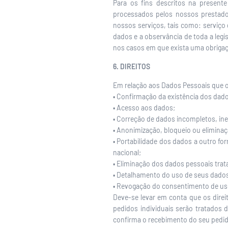
Para os fins descritos na present
processados pelos nossos prestado
nossos serviços, tais como: serviço 
dados e a observância de toda a leg
nos casos em que exista uma obrigaçã
6. DIREITOS
Em relação aos Dados Pessoais que o
• Confirmação da existência dos dad
• Acesso aos dados;
• Correção de dados incompletos, in
• Anonimização, bloqueio ou elimina
• Portabilidade dos dados a outro f
nacional;
• Eliminação dos dados pessoais trat
• Detalhamento do uso de seus dados
• Revogação do consentimento de us
Deve-se levar em conta que os direit
pedidos individuais serão tratados
confirma o recebimento do seu pedi