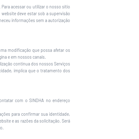
ara acessar ou utilizar o nosso sítio
o website deve estar sob a supervisão
rneceu informações sem a autorização
guma modificação que possa afetar os
gina e em nossos canais.
tilização contínua dos nossos Serviços
cidade, implica que o tratamento dos
e contatar com o SINDHA no endereço
ações para confirmar sua identidade,
bsite e as razões da solicitação. Será
o.