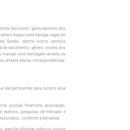
ebsite tais como
:
gerenciamento dos
 área e espaço para divulgar vagas do
da Gestão, dentre outros serviços
ta de nascimento, gênero, nomes dos
o, ou mandar uma mensagem através de
os através destas correspondências,
e são pertinentes para cumprir esse
ral, posição financeira, associação,
 e eventos, pesquisas de mercado e
s Associados, conforme a demanda.
os, para lhe informar sobre os nossos