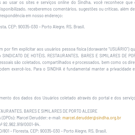
ois ao usar os sites e serviços online do Sindha, você reconhece q
isponibilizado, receberemos comentários, sugestões ou críticas, alé
rrespondência em nosso endereço:
esta, CEP: 90035-030 – Porto Alegre, RS, Brasil.
em por fim explicitar aos usuários pessoa física (doravante “USUÁRIO”) qu
s do SINDICATO DE HOTÉIS, RESTAURANTES, BARES E SIMILARES DE POR
essoais são coletados, compartilhados e processados, bem como os dir
dem exercê-los. Para o SINDHA é fundamental manter a privacidade 
amento dos dados dos Usuários coletado através do portal e dos serviço
STAURANTES, BARES E SIMILARES DE PORTO ALEGRE
 (DPOs): Marcel Derudder; e-mail:
marcel.derudder@sindha.org.br
nº 92.962.919/0001-84.
0/801 – Floresta, CEP: 90035-030 – Porto Alegre, RS, Brasil.