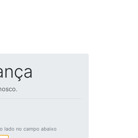
ança
nosco.
ao lado no campo abaixo