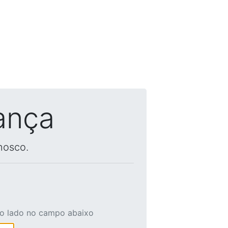
ança
nosco.
ao lado no campo abaixo