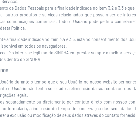
 Serviços.
ento de Dados Pessoais para a finalidade indicada no item 3.2 e 3.3 e qu
cer outros produtos e serviços relacionados que possam ser de intere
sas comunicações comerciais. Todo o Usuário pode pedir o cancelament
esta Política.
te à finalidade indicada no item 3.4 e 3.5. está no consentimento dos Usuár
 disponível em todos os navegadores.
se legal é o interesse legítimo do SINDHA em prestar sempre o melhor serv
ados dentro do SINDHA.
ADOS
suário durante o tempo que o seu Usuário no nosso website permanece
anto o Usuário não tenha solicitado a eliminação da sua conta ou dos
igações legais.
ados separadamente ou diretamente por contato direto com nossos consu
u no formulário, a indicação do tempo de conservação dos seus dados 
er a exclusão ou modificação de seus dados através do contato fornecido 