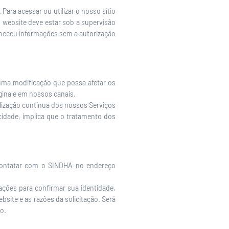
ara acessar ou utilizar o nosso sítio
o website deve estar sob a supervisão
rneceu informações sem a autorização
guma modificação que possa afetar os
gina e em nossos canais.
tilização contínua dos nossos Serviços
cidade, implica que o tratamento dos
e contatar com o SINDHA no endereço
ações para confirmar sua identidade,
bsite e as razões da solicitação. Será
o.