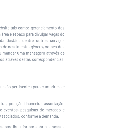
ebsite tais como
:
gerenciamento dos
 área e espaço para divulgar vagas do
da Gestão, dentre outros serviços
ta de nascimento, gênero, nomes dos
o, ou mandar uma mensagem através de
os através destas correspondências,
e são pertinentes para cumprir esse
ral, posição financeira, associação,
 e eventos, pesquisas de mercado e
s Associados, conforme a demanda.
os, para lhe informar sobre os nossos