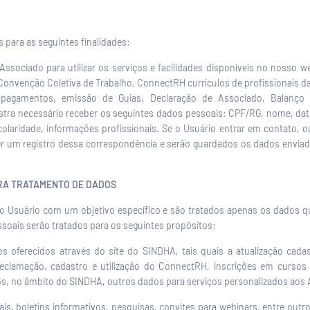
 para as seguintes finalidades:
Associado para utilizar os serviços e facilidades disponíveis no nosso w
Convenção Coletiva de Trabalho, ConnectRH currículos de profissionais da
 pagamentos, emissão de Guias, Declaração de Associado, Balanço 
ostra necessário receber os seguintes dados pessoais: CPF/RG, nome, da
escolaridade, informações profissionais. Se o Usuário entrar em contat
 um registro dessa correspondência e serão guardados os dados enviad
PARA TRATAMENTO DE DADOS
o Usuário com um objetivo específico e são tratados apenas os dados qu
ssoais serão tratados para os seguintes propósitos:
s oferecidos através do site do SINDHA, tais quais a atualização cadast
reclamação, cadastro e utilização do ConnectRH, inscrições em cursos
dos, no âmbito do SINDHA, outros dados para serviços personalizados ao
s, boletins informativos, pesquisas, convites para webinars, entre outr