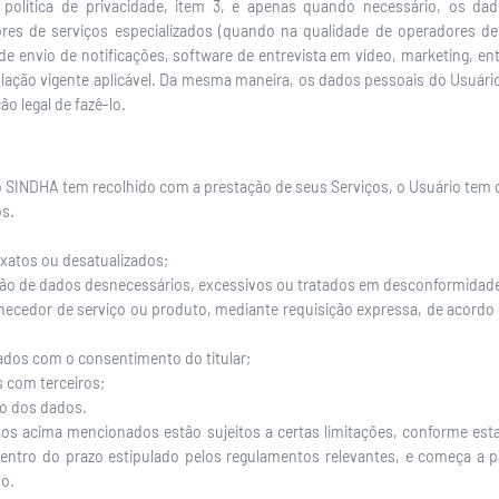
e política de privacidade, item 3, e apenas quando necessário, os d
res de serviços especializados (quando na qualidade de operadores de
de envio de notificações, software de entrevista em vídeo, marketing, en
islação vigente aplicável. Da mesma maneira, os dados pessoais do Usu
o legal de fazê-lo.
 SINDHA tem recolhido com a prestação de seus Serviços, o Usuário tem o
os.
exatos ou desatualizados;
ção de dados desnecessários, excessivos ou tratados em desconformidade
ornecedor de serviço ou produto, mediante requisição expressa, de acord
ados com o consentimento do titular;
 com terceiros;
o dos dados.
os acima mencionados estão sujeitos a certas limitações, conforme estab
 dentro do prazo estipulado pelos regulamentos relevantes, e começa 
do.