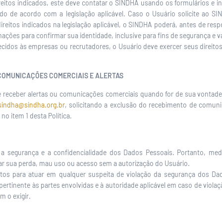
ireitos indicados, este deve contatar o SINDHA usando os formulários e
dido de acordo com a legislação aplicável. Caso o Usuário solicite ao 
direitos indicados na legislação aplicável, o SINDHA poderá, antes de respo
ções para confirmar sua identidade, inclusive para fins de segurança e va
cidos às empresas ou recrutadores, o Usuário deve exercer seus direito
 COMUNICAÇÕES COMERCIAIS E ALERTAS
e receber alertas ou comunicações comerciais quando for de sua vontade.
sindha@sindha.org.br
, solicitando a exclusão do recebimento de comuni
o item 1 desta Política.
a segurança e a confidencialidade dos Dados Pessoais. Portanto, med
r sua perda, mau uso ou acesso sem a autorização do Usuário.
s para atuar em qualquer suspeita de violação da segurança dos Da
 pertinente às partes envolvidas e à autoridade aplicável em caso de viol
m o exigir.