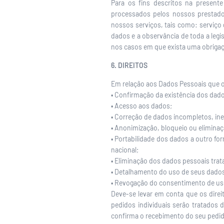
Para os fins descritos na present
processados pelos nossos prestado
nossos serviços, tais como: serviço 
dados e a observância de toda a leg
nos casos em que exista uma obrigaçã
6. DIREITOS
Em relação aos Dados Pessoais que o
• Confirmação da existência dos dad
• Acesso aos dados;
• Correção de dados incompletos, in
• Anonimização, bloqueio ou elimina
• Portabilidade dos dados a outro f
nacional;
• Eliminação dos dados pessoais trat
• Detalhamento do uso de seus dados
• Revogação do consentimento de us
Deve-se levar em conta que os direit
pedidos individuais serão tratados
confirma o recebimento do seu pedi