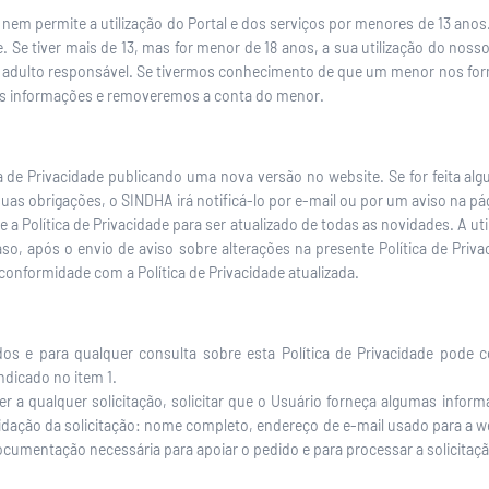
em permite a utilização do Portal e dos serviços por menores de 13 anos. P
e. Se tiver mais de 13, mas for menor de 18 anos, a sua utilização do noss
o adulto responsável. Se tivermos conhecimento de que um menor nos fo
ais informações e removeremos a conta do menor.
ca de Privacidade publicando uma nova versão no website. Se for feita al
uas obrigações, o SINDHA irá notificá-lo por e-mail ou por um aviso na pá
 a Política de Privacidade para ser atualizado de todas as novidades. A u
so, após o envio de aviso sobre alterações na presente Política de Priva
onformidade com a Política de Privacidade atualizada.
cados e para qualquer consulta sobre esta Política de Privacidade pod
ndicado no item 1.
 a qualquer solicitação, solicitar que o Usuário forneça algumas inform
lidação da solicitação: nome completo, endereço de e-mail usado para a we
mentação necessária para apoiar o pedido e para processar a solicitaçã