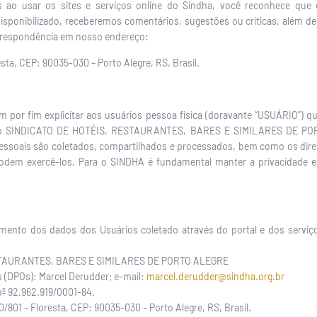
ois ao usar os sites e serviços online do Sindha, você reconhece q
isponibilizado, receberemos comentários, sugestões ou críticas, alé
rrespondência em nosso endereço:
esta, CEP: 90035-030 – Porto Alegre, RS, Brasil.
em por fim explicitar aos usuários pessoa física (doravante “USUÁRIO”) qu
s do SINDICATO DE HOTÉIS, RESTAURANTES, BARES E SIMILARES DE POR
essoais são coletados, compartilhados e processados, bem como os dir
dem exercê-los. Para o SINDHA é fundamental manter a privacidade 
amento dos dados dos Usuários coletado através do portal e dos serviço
STAURANTES, BARES E SIMILARES DE PORTO ALEGRE
 (DPOs): Marcel Derudder; e-mail:
marcel.derudder@sindha.org.br
nº 92.962.919/0001-84.
0/801 – Floresta, CEP: 90035-030 – Porto Alegre, RS, Brasil.