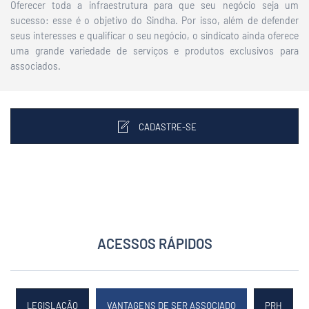
Oferecer toda a infraestrutura para que seu negócio seja um
sucesso: esse é o objetivo do Sindha. Por isso, além de defender
seus interesses e qualificar o seu negócio, o sindicato ainda oferece
uma grande variedade de serviços e produtos exclusivos para
associados.
CADASTRE-SE
ACESSOS RÁPIDOS
LEGISLAÇÃO
VANTAGENS DE SER ASSOCIADO
PRH